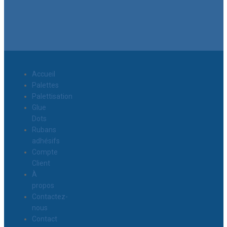
Accueil
Palettes
Palettisation
Glue
Dots
Rubans
adhésifs
Compte
Client
À
propos
Contactez-
nous
Contact