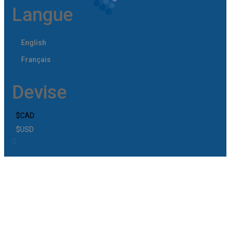
Langue
English
Français
Devise
$CAD
$USD