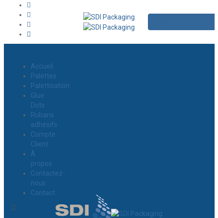
CONTACTEZ NOUS
Accueil
Palettes
Palettisation
Glue
Dots
Rubans
adhésifs
Compte
Client
À
propos
Contactez-
nous
Contact