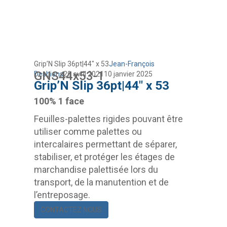
Grip’N Slip 36pt|44″ x 53
Jean-François
GNS44x53-1
Desbiens
29 avril 2021
10 janvier 2025
Grip’N Slip 36pt|44″ x 53
100% 1 face
Feuilles-palettes rigides pouvant être
utiliser comme palettes ou
intercalaires permettant de séparer,
stabiliser, et protéger les étages de
marchandise palettisée lors du
transport, de la manutention et de
l’entreposage.
CONTACTEZ NOUS