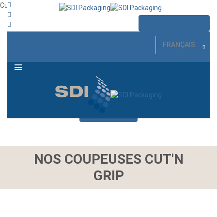
Cut’n Grip
Jean-François Desbiens
30 mars 2021
9 août 2021
CONTACTEZ NOUS
MENU
FRANÇAIS
En savoir plus
NOS COUPEUSES CUT'N
GRIP