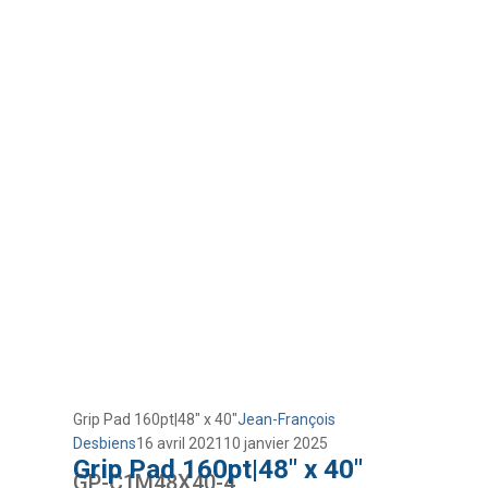
Grip Pad 160pt|48″ x 40″
Jean-François
Desbiens
16 avril 2021
10 janvier 2025
Grip Pad 160pt|48″ x 40″
GP-C1M48X40-4