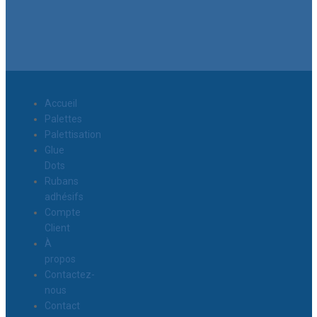
Accueil
Palettes
Palettisation
Glue
Dots
Rubans
adhésifs
Compte
Client
À
propos
Contactez-
nous
Contact