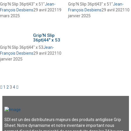
Grip’N Slip 36pt|43″ x 51″
Jean-
Grip’N Slip 36pt|43″ x 51″
Jean-
François Desbiens
29 avril 2021
19
François Desbiens
29 avril 2021
10
mars 2025
janvier 2025
Grip’N Slip
36pt|44″ x 53
Grip’N Slip 36pt|44″ x 53
Jean-
François Desbiens
29 avril 2021
10
janvier 2025
1
2
3
4
SDI est un des distributeurs majeurs des produits antiglisse Grip
Sheet. Notre dynamisme et notre inventaire important nous