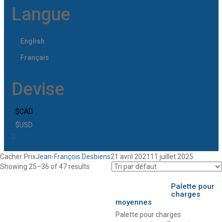
Langue
English
Français
Devise
$CAD
$USD
Cacher Prix
Jean-François Desbiens
21 avril 2021
11 juillet 2025
Showing 25–36 of 47 results
Palette pour
charges
moyennes
Palette pour charges