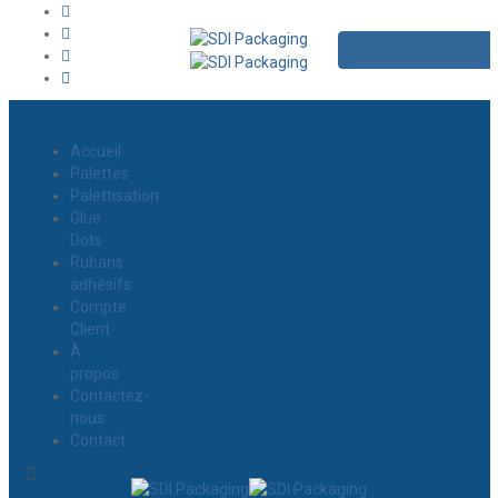
CONTACTEZ NOUS
Accueil
Palettes
Palettisation
Glue
Dots
Rubans
adhésifs
Compte
Client
À
propos
Contactez-
nous
Contact