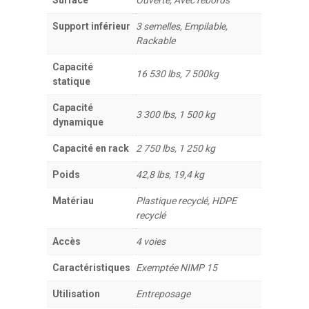
Support inférieur
3 semelles, Empilable,
Rackable
Capacité
16 530 lbs, 7 500kg
statique
Capacité
3 300 lbs, 1 500 kg
dynamique
Capacité en rack
2 750 lbs, 1 250 kg
Poids
42,8 lbs, 19,4 kg
Matériau
Plastique recyclé, HDPE
recyclé
Accès
4 voies
Caractéristiques
Exemptée NIMP 15
Utilisation
Entreposage