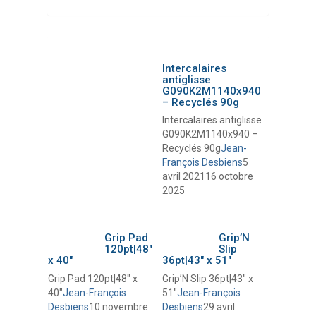
Intercalaires
antiglisse
G090K2M1140x940
– Recyclés 90g
Intercalaires antiglisse
G090K2M1140x940 –
Recyclés 90g
Jean-
François Desbiens
5
avril 2021
16 octobre
2025
Grip Pad
Grip’N
120pt|48″
Slip
x 40″
36pt|43″ x 51″
Grip Pad 120pt|48″ x
Grip’N Slip 36pt|43″ x
40″
Jean-François
51″
Jean-François
Desbiens
10 novembre
Desbiens
29 avril