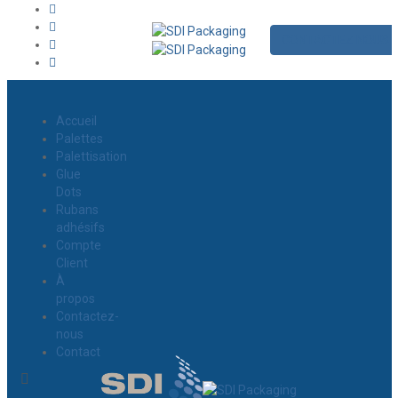
CONTACTEZ NOUS
Accueil
Palettes
Palettisation
Glue
Dots
Rubans
adhésifs
Compte
Client
À
propos
Contactez-
nous
Contact