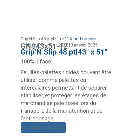
Grip’N Slip 48 pt|43″ x 51″
Jean-François
GNS43x51-12
Desbiens
18 janvier 2022
10 janvier 2025
Grip’N Slip 48 pt|43″ x 51″
100% 1 face
Feuilles-palettes rigides pouvant être
utiliser comme palettes ou
intercalaires permettant de séparer,
stabiliser, et protéger les étages de
marchandise palettisée lors du
transport, de la manutention et de
l’entreposage.
CONTACTEZ NOUS