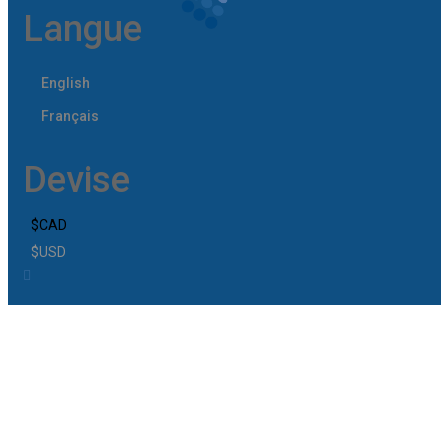
Langue
English
Français
Devise
$CAD
$USD