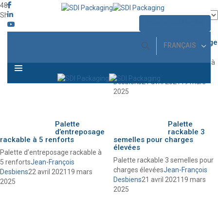
48 x 40
Jean-François Desbiens
21 avril 2021
19 mars 2025
Showing 13–15 of 15 results
CONTACTEZ NOUS
MENU
Palette
d’entreposage
FRANÇAIS
rackable à 3 renforts
Palette d’entreposage rackable à
3 renforts
Jean-François
Desbiens
21 avril 2021
19 mars
2025
Palette
Palette
d’entreposage
rackable 3
rackable à 5 renforts
semelles pour charges
élevées
Palette d’entreposage rackable à
Palette rackable 3 semelles pour
5 renforts
Jean-François
charges élevées
Jean-François
Desbiens
22 avril 2021
19 mars
Desbiens
21 avril 2021
19 mars
2025
2025