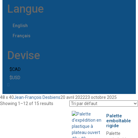
Langue
English
Français
Devise
$CAD
$USD
48 x 40
Jean-François Desbiens
20 avril 2022
23 octobre 2025
Showing 1–12 of 15 results
Palette
emboîtable
rigide
Palette