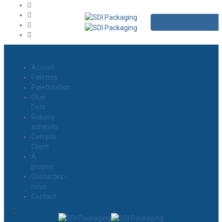
CONTACTEZ NOUS
Accueil
Palettes
Palettisation
Glue
Dots
Rubans
adhésifs
Compte
Client
À
propos
Contactez-
nous
Contact