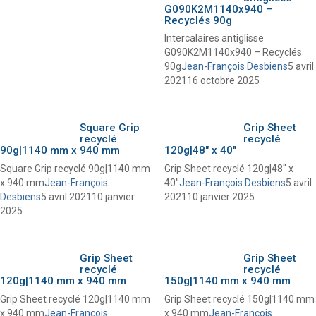
G090K2M1140x940 –
Recyclés 90g
Intercalaires antiglisse
G090K2M1140x940 – Recyclés
90g
Jean-François Desbiens
5 avril
2021
16 octobre 2025
Square Grip
Grip Sheet
recyclé
recyclé
90g|1140 mm x 940 mm
120g|48″ x 40″
Square Grip recyclé 90g|1140 mm
Grip Sheet recyclé 120g|48″ x
x 940 mm
Jean-François
40″
Jean-François Desbiens
5 avril
Desbiens
5 avril 2021
10 janvier
2021
10 janvier 2025
2025
Grip Sheet
Grip Sheet
recyclé
recyclé
120g|1140 mm x 940 mm
150g|1140 mm x 940 mm
Grip Sheet recyclé 120g|1140 mm
Grip Sheet recyclé 150g|1140 mm
x 940 mm
Jean-François
x 940 mm
Jean-François