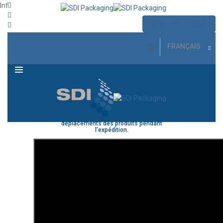
Info: Grip Sheet
Jean-François Desbiens
23 mars 2021
29 mars 2022
CONTACTEZ NOUS
MENU
FRANÇAIS
Grip Sheet
est une
feuille de papier
antiglisse
utilisée pour empêcher tout
glissement des produits sur les palettes,
diminuant ainsi de façon significative les
dommages causés pendant le transport en
camion ou dans les entrepôts. Grâce à
son
coefficient de friction très élevé
(50 °),
le
papier antiglisse
Grip Sheet
réduit les
déplacements des produits pendant
l’expédition.