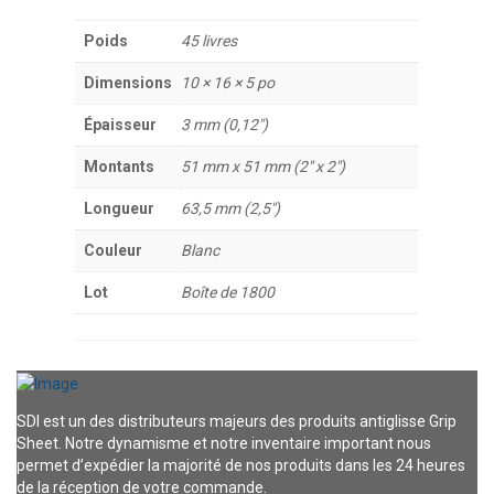
Poids
45 livres
Dimensions
10 × 16 × 5 po
Épaisseur
3 mm (0,12")
Montants
51 mm x 51 mm (2" x 2")
Longueur
63,5 mm (2,5")
Couleur
Blanc
Lot
Boîte de 1800
SDI est un des distributeurs majeurs des produits antiglisse Grip
Sheet. Notre dynamisme et notre inventaire important nous
permet d’expédier la majorité de nos produits dans les 24 heures
de la réception de votre commande.