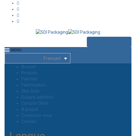
CONTACTEZ NOUS
MENU
Français
Accueil
Produits
Palettes
Palettisation
Glue Dots
Rubans adhésifs
Compte Client
À propos
Contactez-nous
Contact