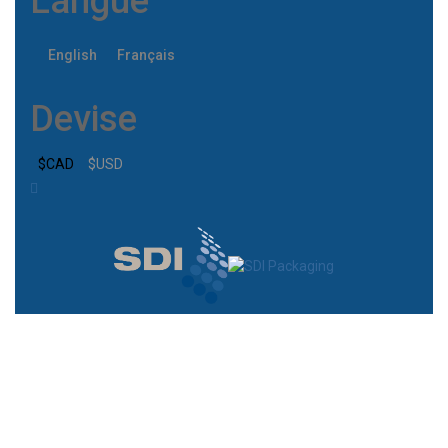
Langue
English
Français
Devise
$CAD
$USD