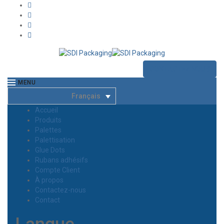
CONTACTEZ NOUS
MENU
Français
Accueil
Produits
Palettes
Palettisation
Glue Dots
Rubans adhésifs
Compte Client
À propos
Contactez-nous
Contact