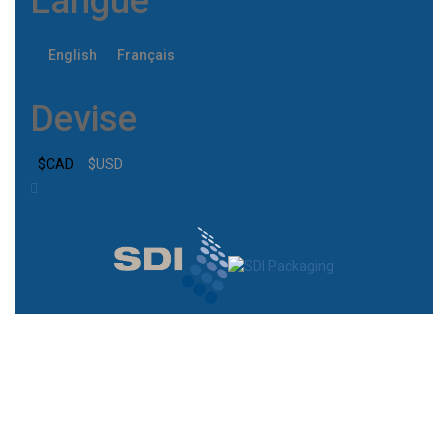
Langue
English
Français
Devise
$CAD
$USD