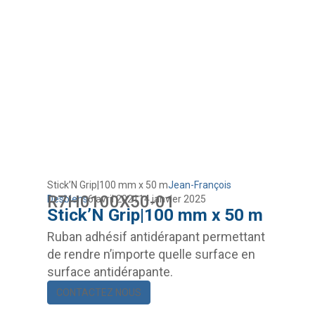
Stick’N Grip|100 mm x 50 m
Jean-François
R7H0100X50-01
Desbiens
6 avril 2021
14 janvier 2025
Stick’N Grip|100 mm x 50 m
Ruban adhésif antidérapant permettant
de rendre n’importe quelle surface en
surface antidérapante.
CONTACTEZ NOUS