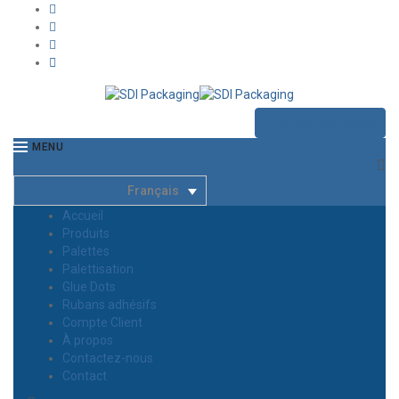
CONTACTEZ NOUS
MENU
Français
Accueil
Produits
Palettes
Palettisation
Glue Dots
Rubans adhésifs
Compte Client
À propos
Contactez-nous
Contact