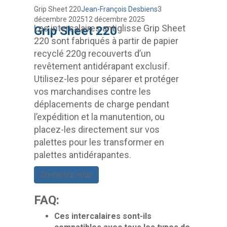
Grip Sheet 220
Jean-François Desbiens
3
décembre 2025
12 décembre 2025
Les intercalaires antiglisse Grip Sheet
Grip Sheet 220
220 sont fabriqués à partir de papier
recyclé 220g recouverts d’un
revêtement antidérapant exclusif.
Utilisez-les pour séparer et protéger
vos marchandises contre les
déplacements de charge pendant
l’expédition et la manutention, ou
placez-les directement sur vos
palettes pour les transformer en
palettes antidérapantes.
Contactez-nous
FAQ:
Ces intercalaires sont-ils