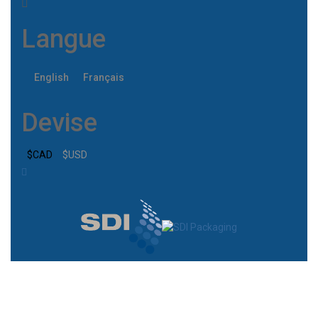
Langue
English
Français
Devise
$CAD
$USD